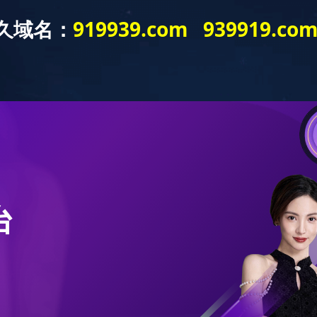
服务
应用领域
成功案例
关于九
官网