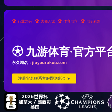
RBB
产品&服务
PRODUCT
九游官方网站-
泵类
代理品牌