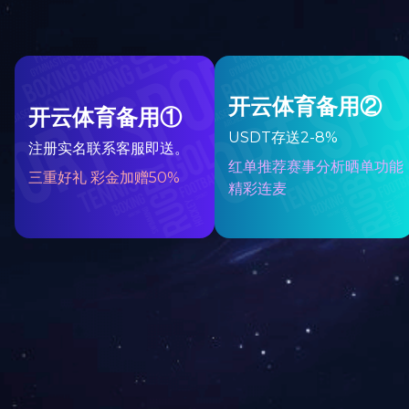
OEM制造
智能化解决方案
联系我们
contact us
全国咨询热线
0086(510) 83568300
九游中国有限公司官网
电话：0086(510) 83568300
传真：0086(510)83558907
邮箱：jongoal@www.guide-tours.com
地址：江苏省惠山高新技术产业开发区洛
杨北路7号