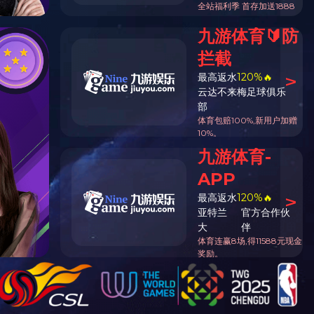
&服务
>>
九游官方网站-
>>
袋式过滤器
>>
RBB蚌壳式袋式滤筒
>>