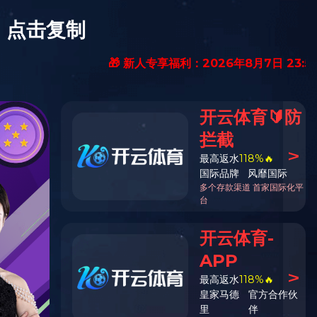
服务热线：
0086(510) 83568300
游中国有限公司官网
社会•环境