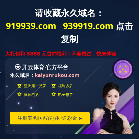
九游中国有限公司官网首页
产品&服
职业生涯
联系九游中国有限公司官网