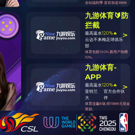
的位置：
首页
>>
产品&服务
>>
代理品牌
>>
德国MSE
>>
德国MSE