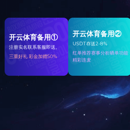
OEM制造
智能化解决方案
联系我们
contact us
全国咨询热线
0086(510) 83568300
九游中国有限公司官网
电话：0086(510) 83568300
传真：0086(510)83558907
邮箱：jongoal@www.guide-tours.com
地址：江苏省惠山高新技术产业开发区洛
杨北路7号