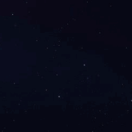
下一篇：
德国MSE
用领域
成功案例
业生涯
扫描二维码关注我们