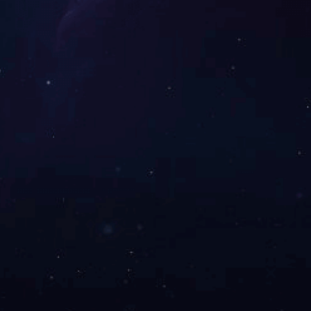
上一篇：
德国MSE
九游中国有限公司官网首页
产品&服务
应
关于九游中国有限公司官网
社会•环境
职
联系九游中国有限公司官网