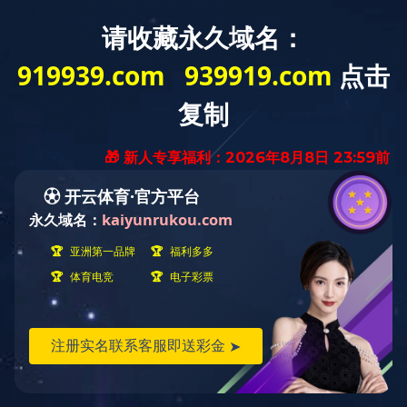
九游中国有限公司官网首页
产品&服
职业生涯
联系九游中国有限公司官网